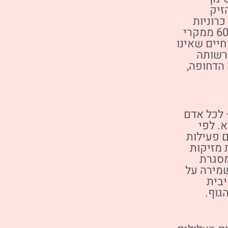
זיק
רוניות
שונות. בשנים האחרונות אף הוכח כי 60% ממקרי
חיים שאינו
ברשותה
הדחופה,
– לכל אדם
. לפי
ם פעילות
 מזיקות
מסגרת
שמירה על
בית
גוף.