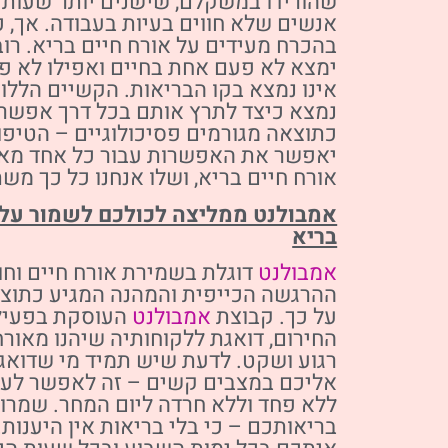
שהורידו במשקלם, שישנים יותר שעות מ
אנשים שלא חווים בעיות בעבודה. אך, 
בהכרח מעידים על אורח חיים בריא. רובנ
ימצא לא פעם אחת בחיים ואפילו לא פע
אינו נמצא בקו הבריאות. הקשיים הללו 
נמצא כיצד לתרץ אותם בכל דרך אפשרי
כתוצאה מגורמים פסיכולוגיים – הטיפו
יאפשר את האפשרות עבור כל אחד מאי
אורח חיים בריא, ושלו אנחנו כל כך מש
אמבולנט ממליצה לכולכם לשמור על 
בריא
אמבולנט
דוגלת בשמירת אורח חיים וחוו
ההרגשה הכייפית והמהנה המגיע כתוצ
על כך. קבוצת
אמבולנט
העוסקת בפעיל
החירום, דואגת ללקוחותיה שיהנו מאורח
רגוע ושקט. לדעת שיש תמיד מי שדואג
אליכם במצבים קשים – זה לאפשר לעצ
ללא פחד וללא חרדה ליום המחר. שמרו 
בריאותכם – כי בלי בריאות אין היענות