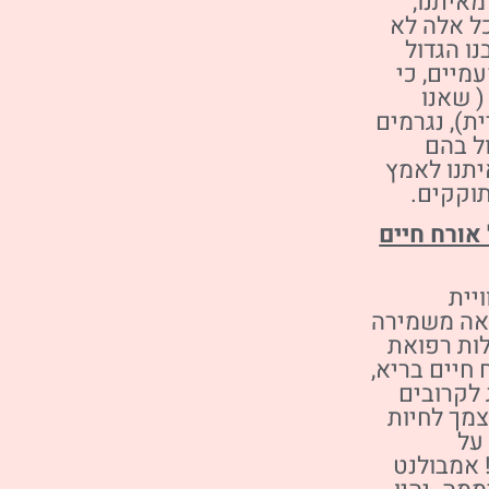
איתנו,
כל אלה לא
ו הגדול
מיים, כי
( שאנו
ת), נגרמים
ל בהם
תנו לאמץ
תוקקים.
אורח חיים
יית
אה משמירה
ות רפואת
 חיים בריא,
 לקרובים
מך לחיות
על
! אמבולנט