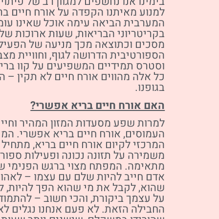
בימינו אנו נחשפים למגוון רב של פיתוי
למנוע מאיתנו הקפדה על אורח חיים בר
המערבית הביאה עימה אוכל שאינו עומ
בקריטריוני הבריאות, שעות ארוכות של 
מסכים וכתוצאה מכך מניעה של הפעיל
הספורטיבית הדרושה לגוף, וחוויית מצב
וסטרס תמידיים המשפיעים על קוו בריאו
כל אלה מהווים אורח חיים לא תקין – ה
בגופנו.
האם אורח חיים בריא אפשרי?
למרות שפע מסעדות המזון המהיר וחיי 
העמוסים, אורח חיים בריא אפשרי. המ
המרכזי לקיום אורח חיים בריא, מתחיל 
משמירה על תזונה נכונה ופעילות ספור
מתאימה. המפתח מצוי ברגש הפנימי של
אדם חייב להיות שלם עם עצמו – לאהוב
שהוא, לקבל את מי שהוא הפך להיות, 
על עצמך ביקורת, והכי חשוב – להתמוד
החבילה הזאת. לא פעם אנחנו נגלים ל