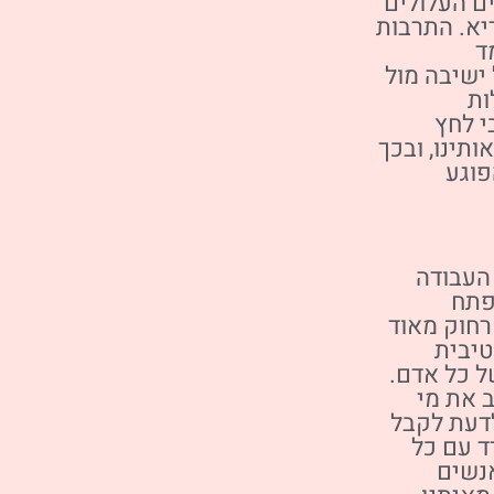
ים העלולים
יא. התרבות
ד
ישיבה מול
ות
י לחץ
תינו, ובכך
פוגע
העבודה
פתח
רחוק מאוד
טיבית
 כל אדם.
 את מי
לדעת לקבל
ד עם כל
אנשים