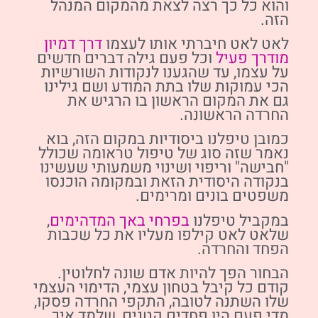
והוא כל כך רצה לצאת מהמקום המנהל
הזה.
לאט לאט חיברתי אותו לעצמו
דרך דמיון
מודרך פעיל
וכל פעם גילה דברים חדשים
על עצמו, עד שהגענו לנקודות השורשיות
הכי עמוקות שלו בתת המודע ושם גילינו
גם את המקום הראשון בו הרגיש את
החרדה הראשונה.
כמובן טיפלנו ביסודיות במקום הזה, בוא
נאמר שזה סוג של טיפול טראומה שכולל
"חבישה" וריפוי ושינוי משמעותי שעשינו
בנקודה היסודית הזאת ובמקומה הוכנסו
משפטים בונים ומרימים.
במקביל טיפלנו
בפרחי באך המדהימים
,
שלאט לאט קילפו מעליו את כל שכבות
הפחד והחרדה.
הבחור הפך להיות אדם שונה לחלוטין.
קודם כל קיבל בטחון עצמי, הדימוי העצמי
שלו השתנה לטובה, התקפי החרדה פסקו,
מדי פעם היו פחדים קטנים, שלמד איך