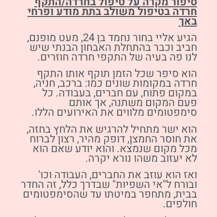
סיפור מקרה על טיפול בחרדה/התקף
חרדה בטיפול משולב בתת מודע ופרחי
באך
הגיע אליי בחור נחמד בן 24, מעט מופנם,
חביב וכבר בהתחלת האבחון הבנתי שיש
לנו פה בעיה של התקפי חרדה חוזרים.
הוא סיפר שכל הזמן תוקף אותו התקף
חרדה במקומות שונים כמו: ברכב, חניה,
במקום פתוח, עם חברים, בעבודה. כל
פעם המקום משתנה, אך אותם
סימפטומים מלווים את האירועים הללו.
הוא ישר מתחיל להרגיש את הלחץ בחזה,
את חוסר החמצן, דופק מהיר, רצון לברוח
מכל מקום שנמצא. והוא יודע שאם הוא
לא יעזוב משהו נורא יקרה.
ואז הוא עוזב את החברים, העבודה וכו'
ובורח ל"אי השפיות" שבדרך כלל, זה החדר
בבית, מתחפר במיטתו עד שהסימפטומים
חולפים.