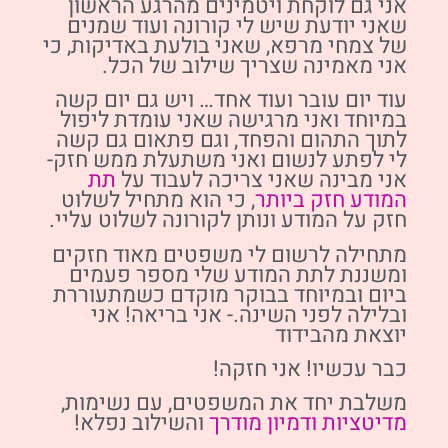
אני גם לוקחת ויטמינים מהרגע הראשון
שאני יודעת שיש לי קורונה ועוד שמנים
של צמחי מרפא, שאני בולעת באדיקות, כי
אני מאמינה שצריך שילוב של הכל.
עוד יום עובר ועוד אחד… ויש גם יום קשה
במיוחד ואני מרגישה שאני עומדת ליפול
לתוך התהום והפחד, וגם פתאום גם קשה
לי לפתע לנשום ואני משתעלת ממש חזק-
אני מבינה שאני צריכה לעבוד על
תת
המודע חזק ביותר
, כי הוא מתחיל לשלוט
חזק על המודע ונותן לקורונה לשלוט עליי.
מתחילה לרשום לי משפטים מאוד חזקים
ומשננת לתת המודע שלי מספר פעמים
ביום ובמיוחד בבוקר מוקדם כשמתעוררת
ובלילה לפני השינה.- אני בריאה! אני
יוצאת מהבידוד
כבר עכשיו! אני חזקה!
משלבת יחד את המשפטים, עם נשימות,
מדיטציות ודמיון מודרך
והשילוב נפלא!